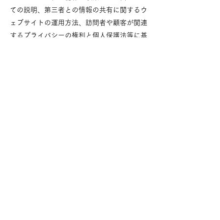
ての説明、第三者との情報の共有に関するウ
ェブサイトの運用方法、訪問者や顧客が関連
するプライバシーの権利と個人保護法等に基
づいて権利を行使する方法、未成年者のデー
タ収集に関する特定の運用方法など。
詳しくは、当社ヘルプセンター記事「
プライ
バシーポリシーを作成する
」を参照してくだ
さい。
プライバシーポリシー
Cookie（クッキー）ポリシー
特定商取引法に基づく表記（例）
©2035 om
Wix.com
を使って作成されました